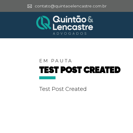
contato@quintaoelencastre.com.br
EM PAUTA
TEST POST CREATED
Test Post Created