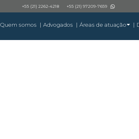
+55 (21) 2262-4218
+55 (21) 97209-7659
Quem somos
Advogados
Áreas de atuação