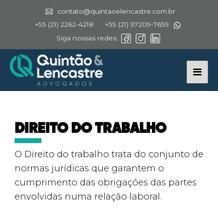
contato@quintaoelencastre.com.br
+55 (21) 2262-4218
+55 (21) 97209-7659
Siga nossas redes:
DIREITO DO TRABALHO
O Direito do trabalho trata do conjunto de
normas jurídicas que garantem o
cumprimento das obrigações das partes
envolvidas numa relação laboral.