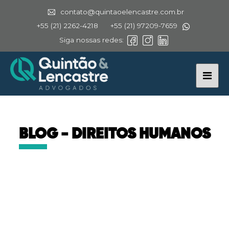
contato@quintaoelencastre.com.br
+55 (21) 2262-4218
+55 (21) 97209-7659
Siga nossas redes:
BLOG - DIREITOS HUMANOS