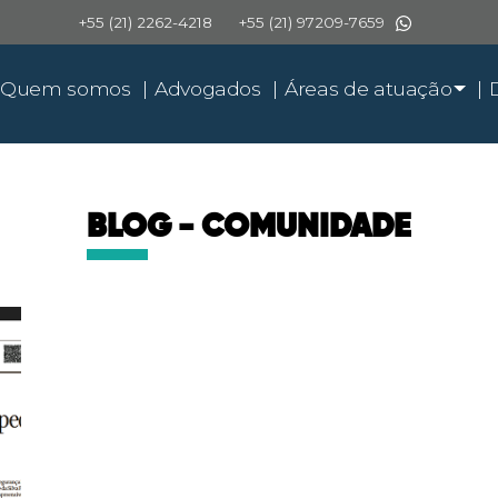
+55 (21) 2262-4218
+55 (21) 97209-7659
Quem somos
Advogados
Áreas de atuação
BLOG - COMUNIDADE