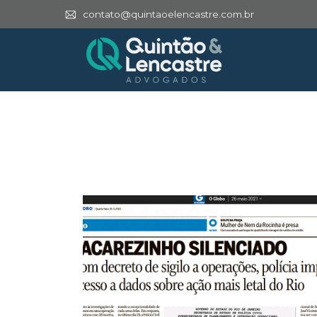
contato@quintaoelencastre.com.br