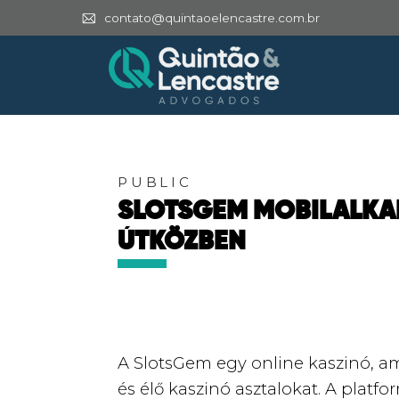
contato@quintaoelencastre.com.br
PUBLIC
SLOTSGEM MOBILALKA
ÚTKÖZBEN
A SlotsGem egy online kaszinó, am
és élő kaszinó asztalokat. A platf