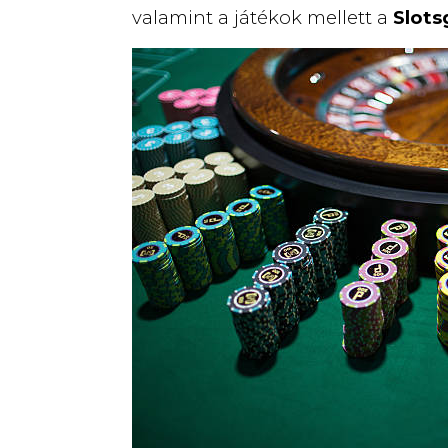
valamint a játékok mellett a
Slots