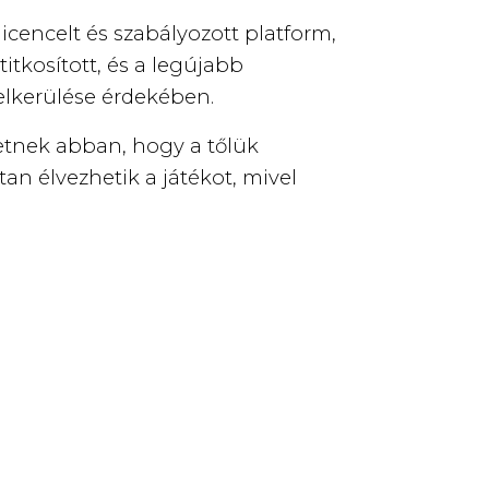
cencelt és szabályozott platform,
tkosított, és a legújabb
elkerülése érdekében.
tnek abban, hogy a tőlük
an élvezhetik a játékot, mivel