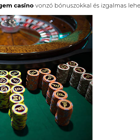
gem casino
vonzó bónuszokkal és izgalmas lehet