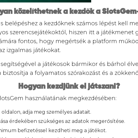
yan közelíthetnek a kezdők a SlotsGem
lis belépéshez a kezdőknek számos lépést kell m
szerencsejátékoktól, hiszen itt a játékmenet gy
számára fontos, hogy megértsék a platform műkö
z izgalmas játékokat.
gítségével a játékosok bármikor és bárhol élvez
 biztosítja a folyamatos szórakozást és a zökke
Hogyan kezdjünk el játszani?
 SlotsGem használatának megkezdésében:
 oldalon, adja meg személyes adatait.
álása érdekében szükséges az adatok megerősítése.
mum befizetéssel kezdheti meg a játékot.