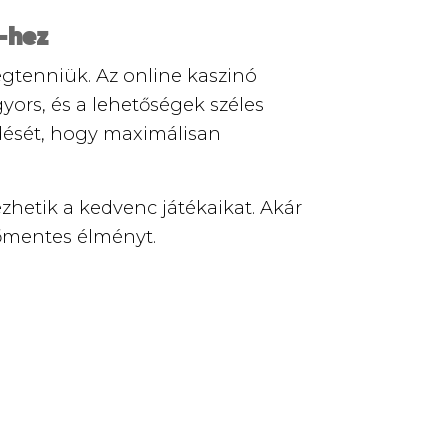
-hez
egtenniük. Az online kaszinó
ors, és a lehetőségek széles
dését, hogy maximálisan
hetik a kedvenc játékaikat. Akár
nőmentes élményt.