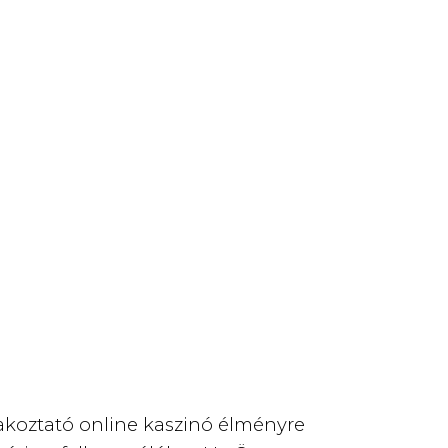
rakoztató online kaszinó élményre