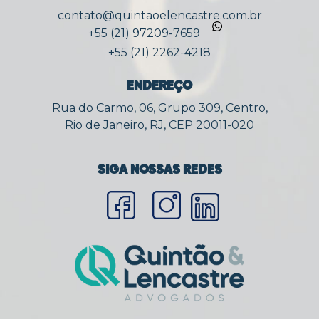
contato@quintaoelencastre.com.br
+55 (21) 97209-7659
+55 (21) 2262-4218
ENDEREÇO
Rua do Carmo, 06, Grupo 309, Centro,
Rio de Janeiro, RJ, CEP 20011-020
SIGA NOSSAS REDES