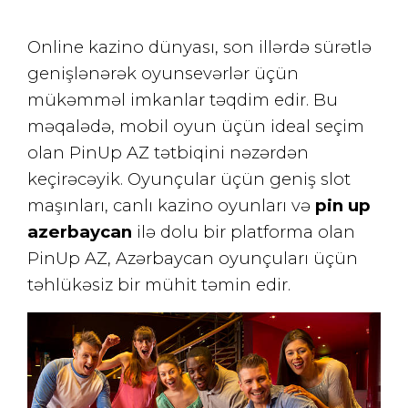
Online kazino dünyası, son illərdə sürətlə
genişlənərək oyunsevərlər üçün
mükəmməl imkanlar təqdim edir. Bu
məqalədə, mobil oyun üçün ideal seçim
olan PinUp AZ tətbiqini nəzərdən
keçirəcəyik. Oyunçular üçün geniş slot
maşınları, canlı kazino oyunları və
pin up
azerbaycan
ilə dolu bir platforma olan
PinUp AZ, Azərbaycan oyunçuları üçün
təhlükəsiz bir mühit təmin edir.