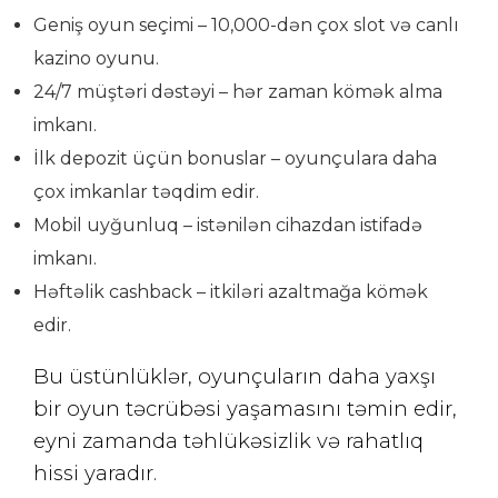
Geniş oyun seçimi – 10,000-dən çox slot və canlı
kazino oyunu.
24/7 müştəri dəstəyi – hər zaman kömək alma
imkanı.
İlk depozit üçün bonuslar – oyunçulara daha
çox imkanlar təqdim edir.
Mobil uyğunluq – istənilən cihazdan istifadə
imkanı.
Həftəlik cashback – itkiləri azaltmağa kömək
edir.
Bu üstünlüklər, oyunçuların daha yaxşı
bir oyun təcrübəsi yaşamasını təmin edir,
eyni zamanda təhlükəsizlik və rahatlıq
hissi yaradır.