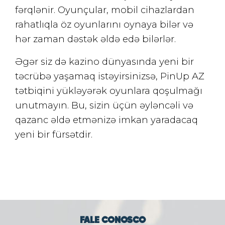
fərqlənir. Oyunçular, mobil cihazlardan
rahatlıqla öz oyunlarını oynaya bilər və
hər zaman dəstək əldə edə bilərlər.
Əgər siz də kazino dünyasında yeni bir
təcrübə yaşamaq istəyirsinizsə, PinUp AZ
tətbiqini yükləyərək oyunlara qoşulmağı
unutmayın. Bu, sizin üçün əyləncəli və
qazanc əldə etmənizə imkan yaradacaq
yeni bir fürsətdir.
FALE CONOSCO