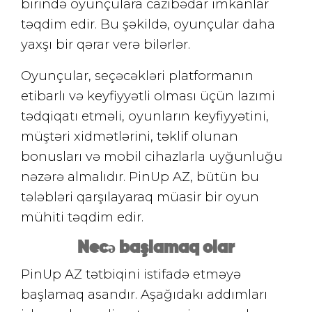
birində oyunçulara cazibədar imkanlar
təqdim edir. Bu şəkildə, oyunçular daha
yaxşı bir qərar verə bilərlər.
Oyunçular, seçəcəkləri platformanın
etibarlı və keyfiyyətli olması üçün lazımi
tədqiqatı etməli, oyunların keyfiyyətini,
müştəri xidmətlərini, təklif olunan
bonusları və mobil cihazlarla uyğunluğu
nəzərə almalıdır. PinUp AZ, bütün bu
tələbləri qarşılayaraq müasir bir oyun
mühiti təqdim edir.
Necə başlamaq olar
PinUp AZ tətbiqini istifadə etməyə
başlamaq asandır. Aşağıdakı addımları