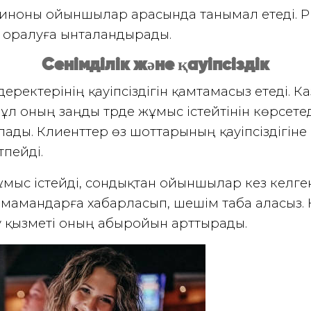
ноны ойыншылар арасында танымал етеді. Pi
н оралуға ынталандырады.
Сенімділік және қауіпсіздік
ректерінің қауіпсіздігін қамтамасыз етеді. К
ұл оның заңды түрде жұмыс істейтінін көрсет
ады. Клиенттер өз шоттарының қауіпсіздігіне 
пейді.
жұмыс істейді, сондықтан ойыншылар кез келг
 мамандарға хабарласып, шешім таба аласыз. К
у қызметі оның абыройын арттырады.