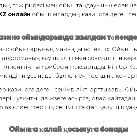
ң тәжірибесі мен ойын таңдауының ерекшелі
 KZ онлайн
ойыншылардың казиноға деген сен
казино ойындарында жылдам төлемд
но ойындарының маңызды аспектісі. Ойыншыл
латформаның қауіпсіздігі мен сенімділігін кө
, клиенттің тәжірибесін жақсартады. Pin Up К
үмкіндігін ұсынады, бұл клиенттер үшін үлкен а
р казиноға деген сенімділікті арттырады. О
дерін уақытында жүзеге асырса, олар қайтадан
о өз клиенттерінің сенімін сақтап қалу үшін 
Ойынға қалай қосылуға болады