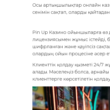
Осы артықшылықтар онлайн кази
сенімін сақтап, оларды қайтада
Pin Up Казино ойыншыларға өз де
лицензиясымен жұмыс істейді, б
шифрланған және қауіпсіз сақтал
олардың ойын процесіне әсер ет
Клиенттік қолдау қызметі 24/7 
алады. Мәселеңіз болса, арнайы
клиенттерге көрсетілетін қолда