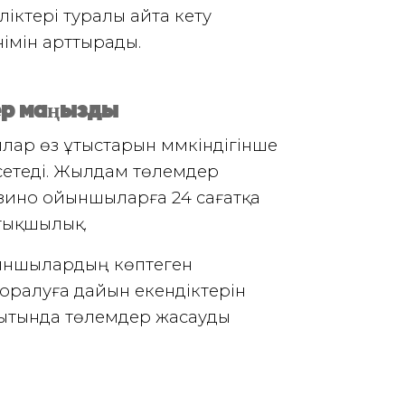
ктері туралы айта кету
імін арттырады.
ер маңызды
ар өз ұтыстарын мүмкіндігінше
рсетеді. Жылдам төлемдер
азино ойыншыларға 24 сағатқа
ртықшылық.
йыншылардың көптеген
 оралуға дайын екендіктерін
уақытында төлемдер жасауды