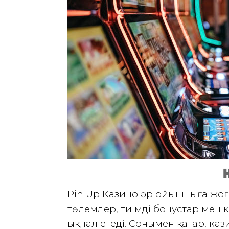
Pin Up Казино әр ойыншыға жоғ
төлемдер, тиімді бонустар мен 
ықпал етеді. Сонымен қатар, кази