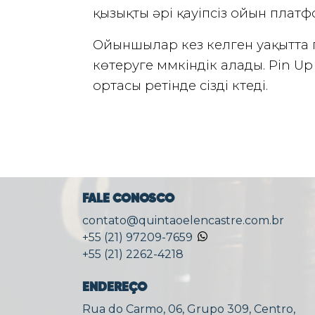
қызықты әрі қауіпсіз ойын платф
Ойыншылар кез келген уақытта 
көтеруге мүмкіндік алады. Pin
ортасы ретінде сізді күтеді.
FALE CONOSCO
contato@quintaoelencastre.com.br
+55 (21) 97209-7659
+55 (21) 2262-4218
ENDEREÇO
Rua do Carmo, 06, Grupo 309, Centro,