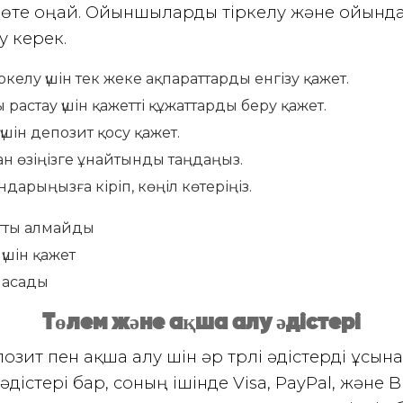
 өте оңай. Ойыншыларды тіркелу және ойында
 керек.
келу үшін тек жеке ақпараттарды енгізу қажет.
 растау үшін қажетті құжаттарды беру қажет.
шін депозит қосу қажет.
н өзіңізге ұнайтынды таңдаңыз.
арыңызға кіріп, көңіл көтеріңіз.
ытты алмайды
 үшін қажет
е асады
Төлем және ақша алу әдістері
зит пен ақша алу үшін әр түрлі әдістерді ұс
әдістері бар, соның ішінде Visa, PayPal, және B