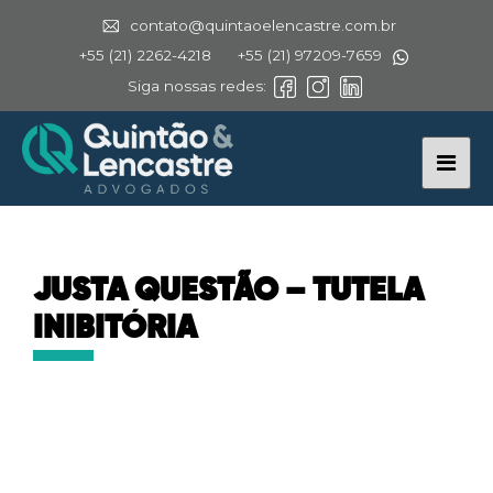
contato@quintaoelencastre.com.br
+55 (21) 2262-4218
+55 (21) 97209-7659
Siga nossas redes:
JUSTA QUESTÃO – TUTELA
INIBITÓRIA