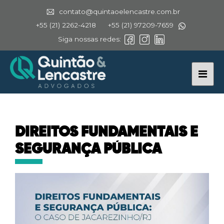
contato@quintaoelencastre.com.br
+55 (21) 2262-4218
+55 (21) 97209-7659
Siga nossas redes:
DIREITOS FUNDAMENTAIS E
SEGURANÇA PÚBLICA