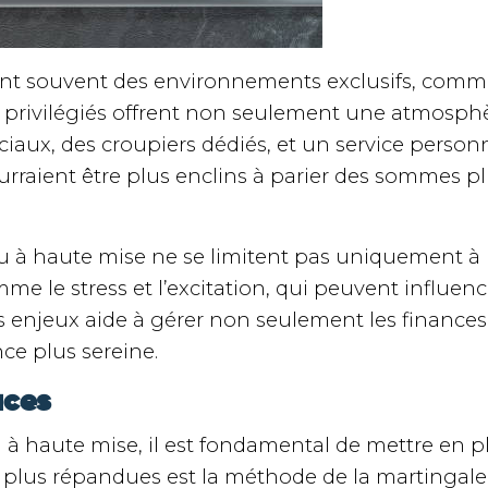
rent souvent des environnements exclusifs, comme
 privilégiés offrent non seulement une atmosphè
aux, des croupiers dédiés, et un service personn
pourraient être plus enclins à parier des sommes pl
eu à haute mise ne se limitent pas uniquement à 
e le stress et l’excitation, qui peuvent influen
njeux aide à gérer non seulement les finances, 
ce plus sereine.
aces
 à haute mise, il est fondamental de mettre en pl
s plus répandues est la méthode de la martingale