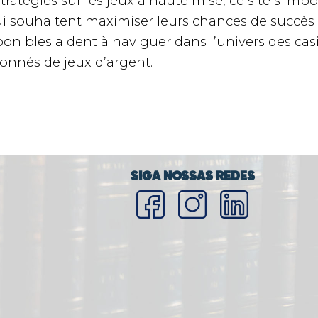
stratégies sur les jeux à haute mise, ce site s’i
i souhaitent maximiser leurs chances de succès
onibles aident à naviguer dans l’univers des cas
ionnés de jeux d’argent.
SIGA NOSSAS REDES