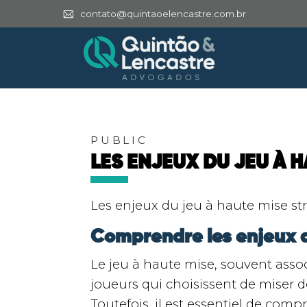
contato@quintaoelencastre.com.br
PUBLIC
LES ENJEUX DU JEU À 
Les enjeux du jeu à haute mise st
Comprendre les enjeux d
Le jeu à haute mise, souvent associ
joueurs qui choisissent de miser d
Toutefois, il est essentiel de com