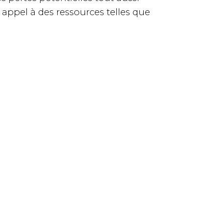
e appel à des ressources telles que