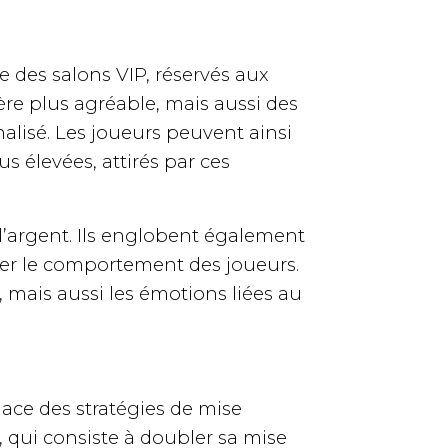
 des salons VIP, réservés aux
re plus agréable, mais aussi des
alisé. Les joueurs peuvent ainsi
us élevées, attirés par ces
l’argent. Ils englobent également
cer le comportement des joueurs.
mais aussi les émotions liées au
ace des stratégies de mise
, qui consiste à doubler sa mise