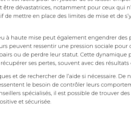
 être dévastatrices, notamment pour ceux qui n
if de mettre en place des limites de mise et de s
le jeu à haute mise peut également engendrer d
ueurs peuvent ressentir une pression sociale pou
 pairs ou de perdre leur statut. Cette dynamique 
récupérer ses pertes, souvent avec des résultats 
isques et de rechercher de l’aide si nécessaire. 
essentent le besoin de contrôler leurs comporteme
illers spécialisés, il est possible de trouver des 
sitive et sécurisée.