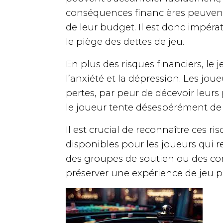
conséquences financières peuvent
de leur budget. Il est donc impérat
le piège des dettes de jeu.
En plus des risques financiers, 
l’anxiété et la dépression. Les jo
pertes, par peur de décevoir leurs
le joueur tente désespérément de 
Il est crucial de reconnaître ces r
disponibles pour les joueurs qui r
des groupes de soutien ou des conse
préserver une expérience de jeu po