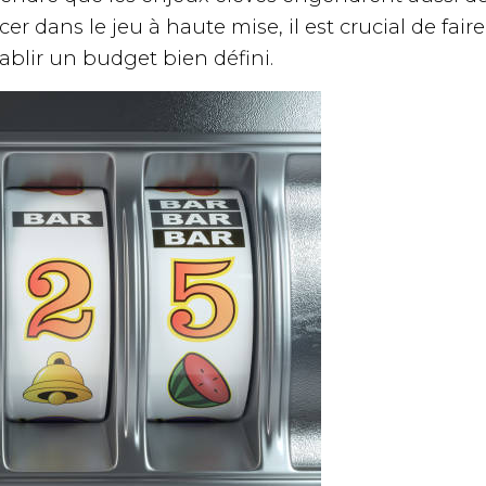
cer dans le jeu à haute mise, il est crucial de fair
tablir un budget bien défini.