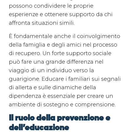
possono condividere le proprie
esperienze e ottenere supporto da chi
affronta situazioni simili.
È fondamentale anche il coinvolgimento
della famiglia e degli amici nel processo
di recupero. Un forte supporto sociale
può fare una grande differenza nel
viaggio di un individuo verso la
guarigione. Educare i familiari sui segnali
di allerta e sulle dinamiche della
dipendenza è essenziale per creare un
ambiente di sostegno e comprensione.
Il ruolo della prevenzione e
dell’educazione