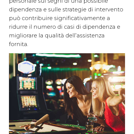
personale sui segni di una possibile
dipendenza e sulle strategie di intervento
può contribuire significativamente a
ridurre il numero di casi di dipendenza e
migliorare la qualità dell’assistenza
fornita.