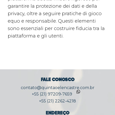
garantire la protezione dei dati e della
privacy, oltre a seguire pratiche di gioco
equo e responsabile. Questi elementi
sono essenziali per costruire fiducia tra la
piattaforma e gli utenti.
FALE CONOSCO
contato@quintaoelencastre.com.br
+55 (21) 97209-7659
+55 (21) 2262-4218
ENDEREÇO