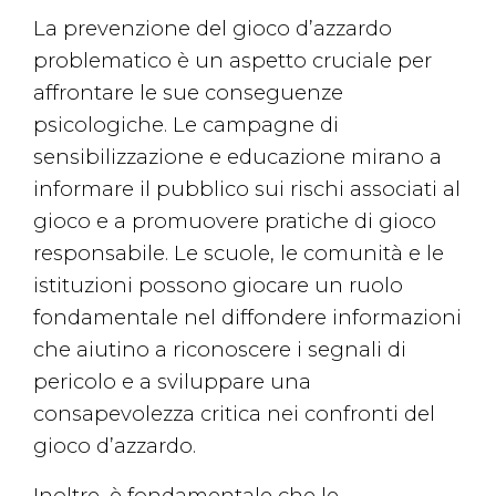
La prevenzione del gioco d’azzardo
problematico è un aspetto cruciale per
affrontare le sue conseguenze
psicologiche. Le campagne di
sensibilizzazione e educazione mirano a
informare il pubblico sui rischi associati al
gioco e a promuovere pratiche di gioco
responsabile. Le scuole, le comunità e le
istituzioni possono giocare un ruolo
fondamentale nel diffondere informazioni
che aiutino a riconoscere i segnali di
pericolo e a sviluppare una
consapevolezza critica nei confronti del
gioco d’azzardo.
Inoltre, è fondamentale che le