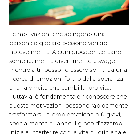
Le motivazioni che spingono una
persona a giocare possono variare
notevolmente. Alcuni giocatori cercano
semplicemente divertimento e svago,
mentre altri possono essere spinti da una
ricerca di emozioni forti o dalla speranza
di una vincita che cambi la loro vita.
Tuttavia, è fondamentale riconoscere che
queste motivazioni possono rapidamente
trasformarsi in problematiche più gravi,
specialmente quando il gioco d’azzardo
inizia a interferire con la vita quotidiana e