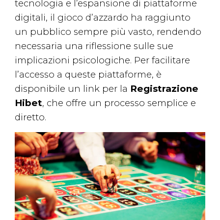
tecnologia e l’espansione di piattaforme
digitali, il gioco d’azzardo ha raggiunto
un pubblico sempre più vasto, rendendo
necessaria una riflessione sulle sue
implicazioni psicologiche. Per facilitare
l’accesso a queste piattaforme, è
disponibile un link per la
Registrazione
Hibet
, che offre un processo semplice e
diretto.