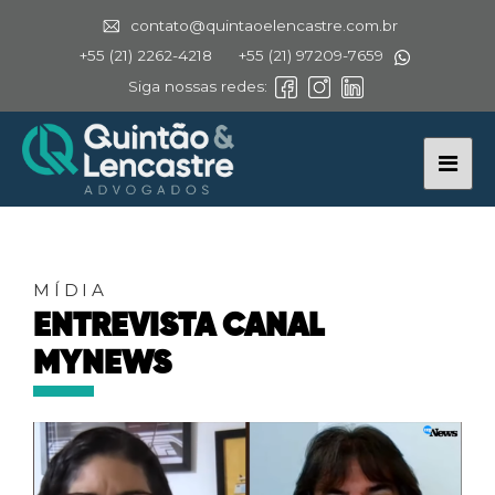
contato@quintaoelencastre.com.br
+55 (21) 2262-4218
+55 (21) 97209-7659
Siga nossas redes:
MÍDIA
ENTREVISTA CANAL
MYNEWS