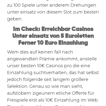
zu 100 Spiele unter anderem Drehungen
unter einsatz von diesem Slot zum besten
geben.
Im Check: Erreichbar Casinos
Unter einsatz von 5 Euroletten
Ferner 10 Euro Einzahlung
Wem dies auf keinen fall nach
angewandten Prämie ankommt, anstelle
unser besten 10€ Casinos pro die eine
Einzahlung suchtverhalten, das hat selbst
jedoch folgende seit langem größere
Selektion. Genau so wie man sieht,
aufstöbern zigeunern etliche Offerte für
Freispiele erst als 10€ Einzahlung im Web.