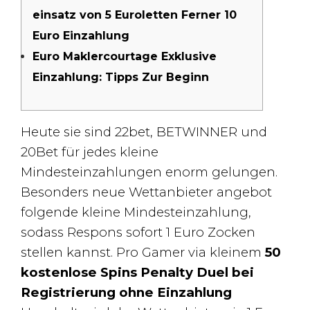
einsatz von 5 Euroletten Ferner 10
Euro Einzahlung
Euro Maklercourtage Exklusive
Einzahlung: Tipps Zur Beginn
Heute sie sind 22bet, BETWINNER und
20Bet für jedes kleine
Mindesteinzahlungen enorm gelungen.
Besonders neue Wettanbieter angebot
folgende kleine Mindesteinzahlung,
sodass Respons sofort 1 Euro Zocken
stellen kannst. Pro Gamer via kleinem
50
kostenlose Spins Penalty Duel bei
Registrierung ohne Einzahlung