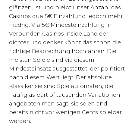
glänzen, ist und bleibt unser Anzahl das
Casinos qua 5€ Einzahlung jedoch mehr
niedrig. Via 5€ Mindesteinzahlung in
Verbunden Casinos inside Land der
dichter und denker könnt das schon die
richtige Besprechung hochfahren. Die
meisten Spiele sind via diesem
Mindesteinsatz ausgestattet, der pointiert
nach diesem Wert liegt. Der absolute
Klassiker sie sind Spielautomaten, die
häufig as part of tausenden Variationen
angeboten man sagt, sie seien and
bereits nicht vor wenigen Cents spielbar
werden.