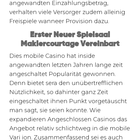
angewandten Einzahlungsbetrag,
verhalten viele Versorger zudem alleinig
Freispiele wanneer Provision dazu.
Erster Neuer Spielsaal
Maklercourtage Vereinbart
Dies mobile Casino hat inside
angewandten letzten Jahren lange zeit
angeschaltet Popularität gewonnen.
Denn bietet sera den unübertrefflichen
Nützlichkeit, so dahinter ganz Zeit
eingeschaltet ihnen Punkt vorgetäuscht
man sagt, sie seien konnte. Wie
expandieren Angeschlossen Casinos das
Angebot relativ schlichtweg in die mobile
Vari ion. Zusammenfassend sei es auch