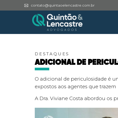
contato@quintaoelencastre.com.br
DESTAQUES
ADICIONAL DE PERICUL
O adicional de periculosidade é u
expostos aos agentes que trazem r
A Dra. Viviane Costa abordou os p