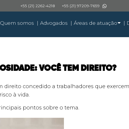
+55 (21) 2262-4218
+55 (21) 97209-7659
Quem somos
Advogados
Áreas de atuação
OSIDADE: VOCÊ TEM DIREITO?
m direito concedido a trabalhadores que exercem
isco à vida.
rincipais pontos sobre o tema.