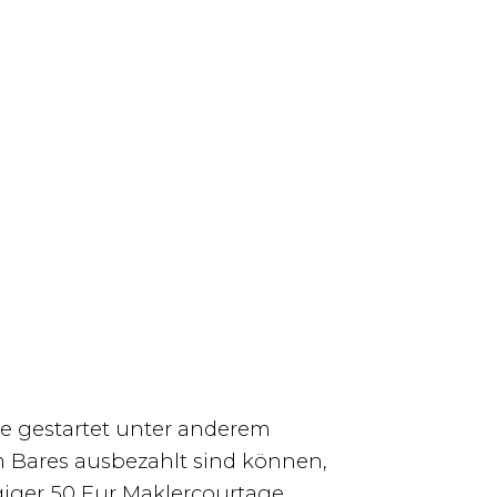
le gestartet unter anderem
m Bares ausbezahlt sind können,
iger 50 Eur Maklercourtage