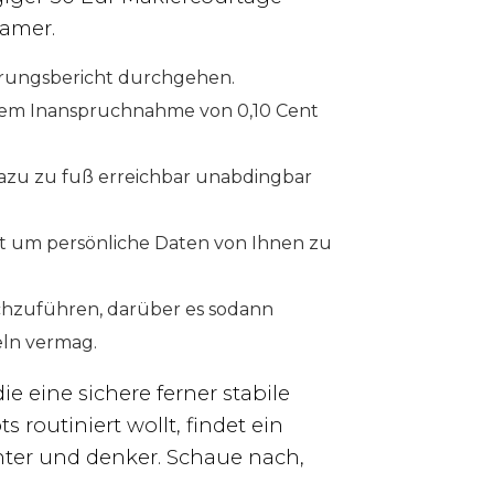
Gamer.
ahrungsbericht durchgehen.
serem Inanspruchnahme von 0,10 Cent
dazu zu fuß erreichbar unabdingbar
etet um persönliche Daten von Ihnen zu
chzuführen, darüber es sodann
eln vermag.
e eine sichere ferner stabile
 routiniert wollt, findet ein
ter und denker. Schaue nach,