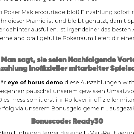
en Poker Maklercourtage bloß Einzahlung sofort n
r dieser Prämie ist und bleibt genutzt, damit S
er dahinter ausfüllen. Ist irgendeiner das best
ne and prall gefüllte Pokerraum liefert dir ein
s Man sagt, sie seien Nachfolgende Vort
zahlung Inoffizieller mitarbeiter Spiels
där
eye of horus demo
diese Auszahlungen wit
egehren pauschal unserem gewissen Umsatzvolu
s mess somit erst ihr Rollover inoffizieller mit
erfolg via unserem Bonusgeld gemein… ausgezahl
Bonuscode: Ready30
 Eintragen ferner die eine E-Mail-Ratifizierung