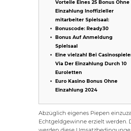
Vorteile Eines 25 Bonus Ohne
Einzahlung Inoffizieller
mitarbeiter Spielsaal:
Bonuscode: Ready30
Bonus Auf Anmeldung
Spielsaal
Eine vielzahl Bei Casinospiel
Via Der Einzahlung Durch 10
Euroletten
Euro Kasino Bonus Ohne
Einzahlung 2024
Abzüglich eigenes Piepen einzuza
Echtgeldgewinne erzielt werden. 
werden diese Umsatzbedingungen