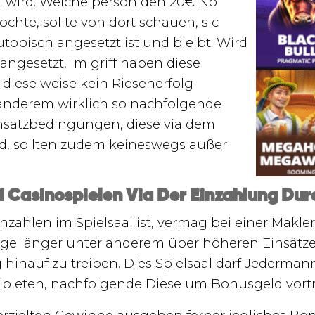
t wird. Welche person den 20€ No
hte, sollte von dort schauen, sic
topisch angesetzt ist und bleibt. Wird
angesetzt, im griff haben diese
diese weise kein Riesenerfolg
 anderem wirklich so nachfolgende
msatzbedingungen, diese via dem
nd, sollten zudem keineswegs außer
ei Casinospielen Via Der Einzahlung Dur
einzahlen im Spielsaal ist, vermag bei einer Mak
ange länger unter anderem über höheren Einsät
nauf zu treiben. Dies Spielsaal darf Jedermann
n bieten, nachfolgende Diese um Bonusgeld vort