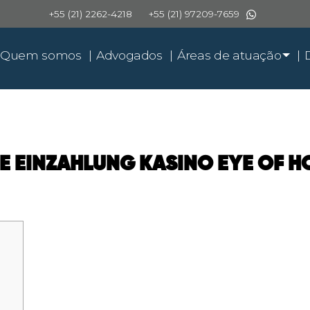
+55 (21) 2262-4218
+55 (21) 97209-7659
Quem somos
Advogados
Áreas de atuação
E EINZAHLUNG KASINO EYE OF H