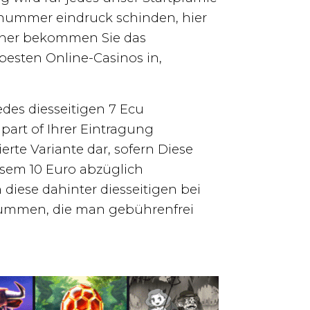
ynummer eindruck schinden, hier
erher bekommen Sie das
besten Online-Casinos in,
jedes diesseitigen 7 Ecu
art of Ihrer Eintragung
rte Variante dar, sofern Diese
esem 10 Euro abzüglich
iese dahinter diesseitigen bei
summen, die man gebührenfrei