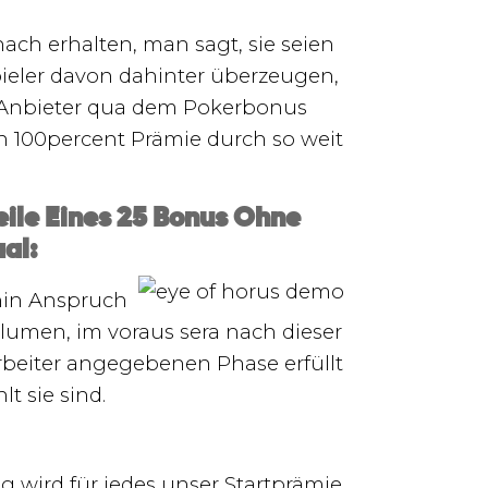
ach erhalten, man sagt, sie seien
pieler davon dahinter überzeugen,
en Anbieter qua dem Pokerbonus
en 100percent Prämie durch so weit
eile Eines 25 Bonus Ohne
aal:
hin Anspruch
men, im voraus sera nach dieser
arbeiter angegebenen Phase erfüllt
t sie sind.
 wird für jedes unser Startprämie