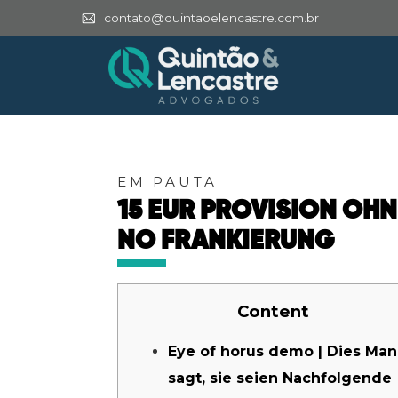
contato@quintaoelencastre.com.br
EM PAUTA
15 EUR PROVISION OHN
NO FRANKIERUNG
Content
Eye of horus demo | Dies Man
sagt, sie seien Nachfolgende