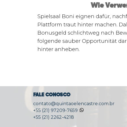
Wie Verwen
Spielsaal Boni eignen dafür, nac
Plattform traut hinter machen. Da
Bonusgeld schlichtweg nach Bew
folgende sauber Opportunität da
hinter anheben.
FALE CONOSCO
contato@quintaoelencastre.com.br
+55 (21) 97209-7659
+55 (21) 2262-4218