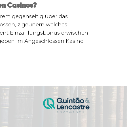
en Casinos?
erem gegenseitig über das
lossen, zigeunern welches
cent Einzahlungsbonus erwischen
 geben im Angeschlossen Kasino