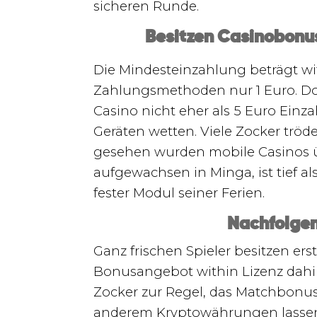
sicheren Runde.
Besitzen Casinobonu
Die Mindesteinzahlung beträgt wi
Zahlungsmethoden nur 1 Euro. Dor
Casino nicht eher als 5 Euro Ein
Geräten wetten. Viele Zocker tröd
gesehen wurden mobile Casinos üb
aufgewachsen in Minga, ist tief a
fester Modul seiner Ferien.
Nachfolgen
Ganz frischen Spieler besitzen er
Bonusangebot within Lizenz dah
Zocker zur Regel, das Matchbonus
anderem Kryptowährungen lassen 