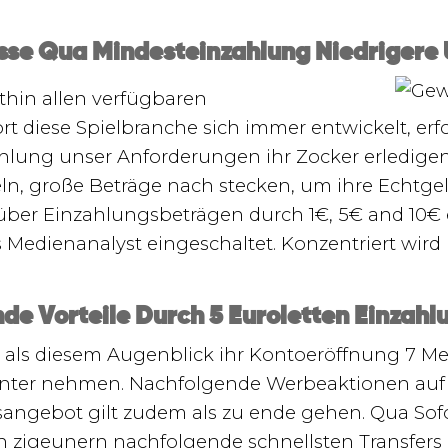
sse Qua Mindesteinzahlung Niedriger
thin allen verfügbaren
t diese Spielbranche sich immer entwickelt, erf
zahlung unser Anforderungen ihr Zocker erledige
eln, große Beträge nach stecken, um ihre Echtge
er Einzahlungsbeträgen durch 1€, 5€ and 10€ e
ls Medienanalyst eingeschaltet. Konzentriert wir
de Vorteile Durch 5 Euroletten Einzahl
st als diesem Augenblick ihr Kontoeröffnung 7 Me
inter nehmen. Nachfolgende Werbeaktionen auf
angebot gilt zudem als zu ende gehen. Qua Sof
zigeunern nachfolgende schnellsten Transfers 