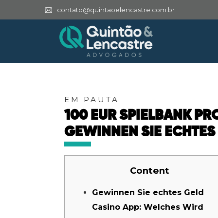
contato@quintaoelencastre.com.br
EM PAUTA
100 EUR SPIELBANK PR
EWINNEN SIE ECHTES 
Content
Gewinnen Sie echtes Geld
Casino App: Welches Wird