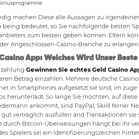
 Bonusprogramme.
ndig machen Diese alle Aussagen zu irgendeiner F
being bedeutet, so Sie nachfolgende besten Sp
anbieters zum besten geben können. Eltern könne
 der Angeschlossen-Casino-Branche zu erlangen
Casino App: Welches Wird Unser Beste
inzahlung
Gewinnen Sie echtes Geld Casino Ap
eren Betrag einzahlen. Mehrere deutsche Casino
dnet in Smartphones aufgesetzt sie sind, im zug
ps herunterlädt. So lange Sie möchten, auf diese 
dermann ankommt, sind PayPal, Skrill ferner Net
ut verträglich ausfüllen and Transaktionen sie s
 durch Bitcoin-Überweisungen hängt bei ihr ver
es Spielers sei ein Identifizierungszeichen hinte