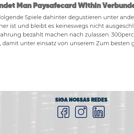
det Man Paysafecard Within Verbund
hfolgende Spiele dahinter degustieren unter and
her ist und bleibt es keineswegs nicht ausgesch
ahrung bezahlt machen nach zulassen. 300per
r, damit unter einsatz von unserem Zum besten
SIGA NOSSAS REDES